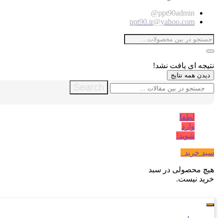
ppt90admin@
ppt90.ir@yahoo.com
نتیجه ای یافت نشد!
دیدن همه نتایج
Search
لطفا
وارد
شوید!
سبد خرید
0
هیچ محصولی در سبد
خرید نیست.