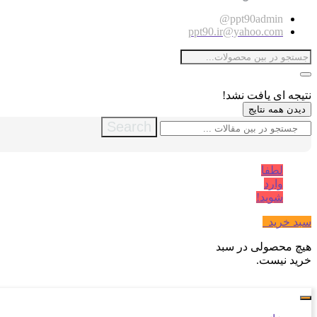
ppt90admin@
ppt90.ir@yahoo.com
نتیجه ای یافت نشد!
دیدن همه نتایج
Search
لطفا
وارد
شوید!
سبد خرید
0
هیچ محصولی در سبد
خرید نیست.