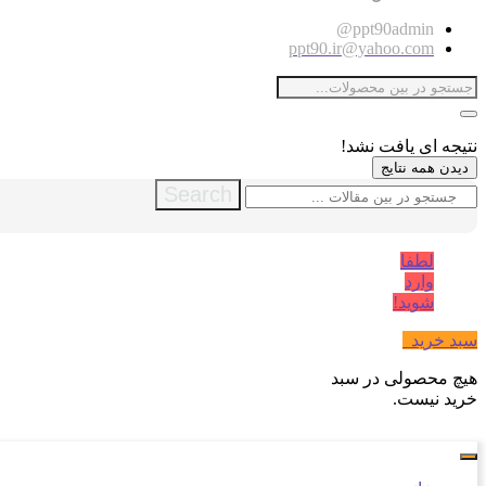
ppt90admin@
ppt90.ir@yahoo.com
نتیجه ای یافت نشد!
دیدن همه نتایج
Search
لطفا
وارد
شوید!
سبد خرید
0
هیچ محصولی در سبد
خرید نیست.