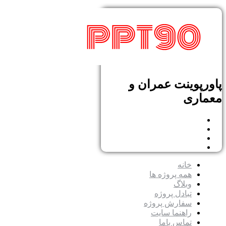
پاورپوینت عمران و
معماری
خانه
همه پروژه ها
وبلاگ
تبادل پروژه
سفارش پروژه
راهنما سایت
تماس باما