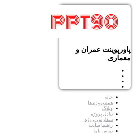
پاورپوینت عمران و
معماری
خانه
همه پروژه ها
وبلاگ
تبادل پروژه
سفارش پروژه
راهنما سایت
تماس باما