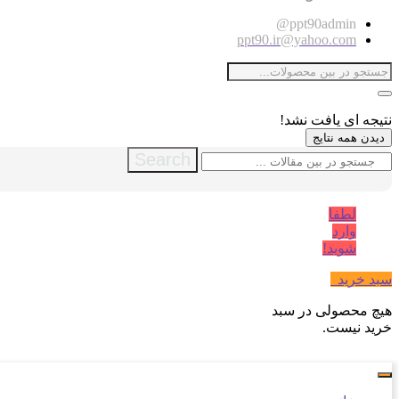
ppt90admin@
ppt90.ir@yahoo.com
نتیجه ای یافت نشد!
دیدن همه نتایج
Search
لطفا
وارد
شوید!
سبد خرید
0
هیچ محصولی در سبد
خرید نیست.