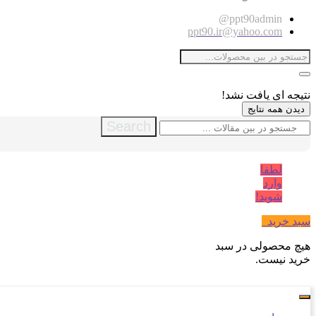
ppt90admin@
ppt90.ir@yahoo.com
نتیجه ای یافت نشد!
دیدن همه نتایج
Search
لطفا
وارد
شوید!
سبد خرید
0
هیچ محصولی در سبد
خرید نیست.