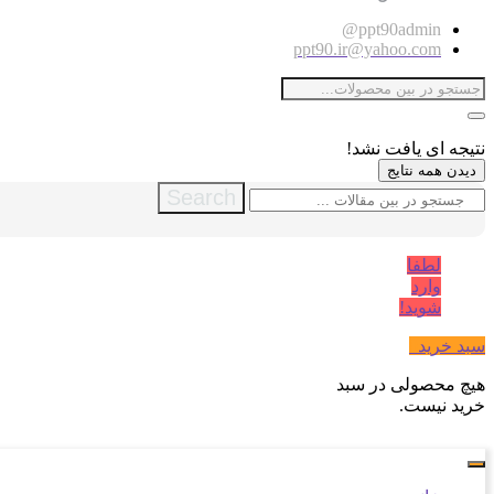
ppt90admin@
ppt90.ir@yahoo.com
نتیجه ای یافت نشد!
دیدن همه نتایج
Search
لطفا
وارد
شوید!
سبد خرید
0
هیچ محصولی در سبد
خرید نیست.