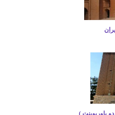
ران
 پاورپوینت )