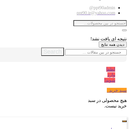
ppt90admin@
ppt90.ir@yahoo.com
نتیجه ای یافت نشد!
دیدن همه نتایج
Search
لطفا
وارد
شوید!
سبد خرید
0
هیچ محصولی در سبد
خرید نیست.