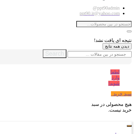
ppt90admin@
ppt90.ir@yahoo.com
نتیجه ای یافت نشد!
دیدن همه نتایج
Search
لطفا
وارد
شوید!
سبد خرید
0
هیچ محصولی در سبد
خرید نیست.