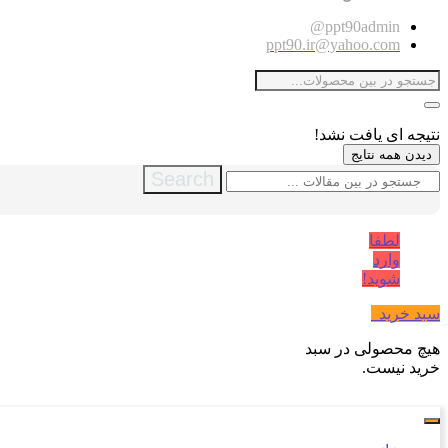
ppt90admin@
ppt90.ir@yahoo.com
نتیجه ای یافت نشد!
دیدن همه نتایج
Search
لطفا
وارد
شوید!
سبد خرید
0
هیچ محصولی در سبد
خرید نیست.