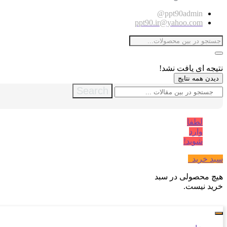
ppt90admin@
ppt90.ir@yahoo.com
نتیجه ای یافت نشد!
دیدن همه نتایج
Search
لطفا
وارد
شوید!
سبد خرید
0
هیچ محصولی در سبد
خرید نیست.