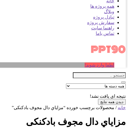
خانه
همه پروژه ها
وبلاگ
تبادل پروژه
سفارش پروژه
راهنما سایت
تماس باما
لطفا وارد شوید!
نتیجه ای یافت نشد!
دیدن همه نتایج
خانه
/ محصولات برچسب خورده “مزایاي دال مجوف بادکنکی”
مزایاي دال مجوف بادکنکی