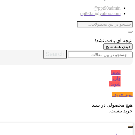
ppt90admin@
ppt90.ir@yahoo.com
نتیجه ای یافت نشد!
دیدن همه نتایج
Search
لطفا
وارد
شوید!
سبد خرید
0
هیچ محصولی در سبد
خرید نیست.