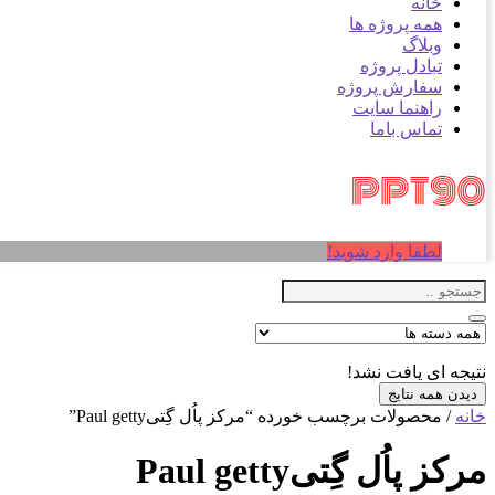
خانه
همه پروژه ها
وبلاگ
تبادل پروژه
سفارش پروژه
راهنما سایت
تماس باما
لطفا وارد شوید!
نتیجه ای یافت نشد!
دیدن همه نتایج
خانه
/ محصولات برچسب خورده “مرکز پاُل گِتیPaul getty”
مرکز پاُل گِتیPaul getty