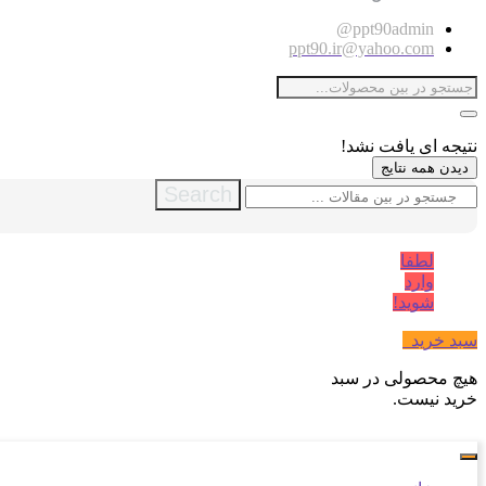
ppt90admin@
ppt90.ir@yahoo.com
نتیجه ای یافت نشد!
دیدن همه نتایج
Search
لطفا
وارد
شوید!
سبد خرید
0
هیچ محصولی در سبد
خرید نیست.