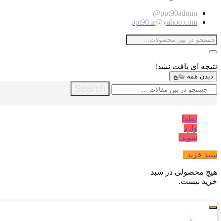
ppt90admin@
ppt90.ir@yahoo.com
نتیجه ای یافت نشد!
دیدن همه نتایج
Search
لطفا
وارد
شوید!
سبد خرید
0
هیچ محصولی در سبد
خرید نیست.