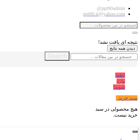
ppt90admin@
ppt90.ir@yahoo.com
نتیجه ای یافت نشد!
دیدن همه نتایج
Search
لطفا
وارد
شوید!
سبد خرید
0
هیچ محصولی در سبد
خرید نیست.