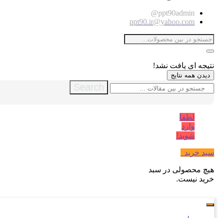
ppt90admin@
ppt90.ir@yahoo.com
نتیجه ای یافت نشد!
دیدن همه نتایج
Search
لطفا
وارد
شوید!
سبد خرید
0
هیچ محصولی در سبد
خرید نیست.