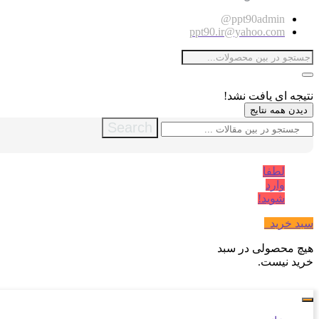
ppt90admin@
ppt90.ir@yahoo.com
نتیجه ای یافت نشد!
دیدن همه نتایج
Search
لطفا
وارد
شوید!
سبد خرید
0
هیچ محصولی در سبد
خرید نیست.