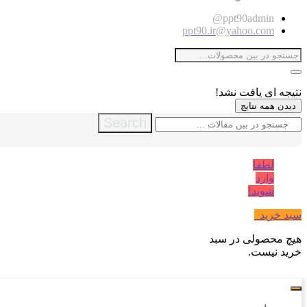
ppt90admin@
ppt90.ir@yahoo.com
نتیجه ای یافت نشد!
دیدن همه نتایج
Search
لطفا
وارد
شوید!
سبد خرید
0
هیچ محصولی در سبد
خرید نیست.