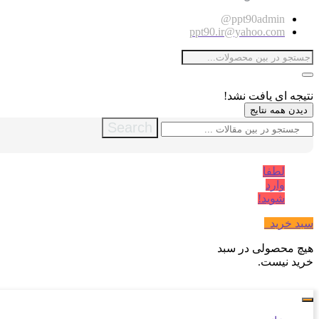
ppt90admin@
ppt90.ir@yahoo.com
نتیجه ای یافت نشد!
دیدن همه نتایج
Search
لطفا
وارد
شوید!
سبد خرید
0
هیچ محصولی در سبد
خرید نیست.