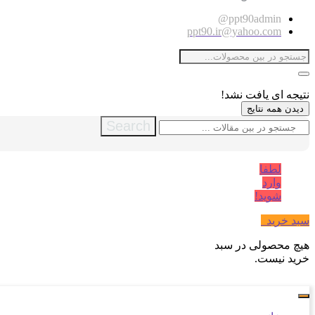
ppt90admin@
ppt90.ir@yahoo.com
نتیجه ای یافت نشد!
دیدن همه نتایج
Search
لطفا
وارد
شوید!
سبد خرید
0
هیچ محصولی در سبد
خرید نیست.