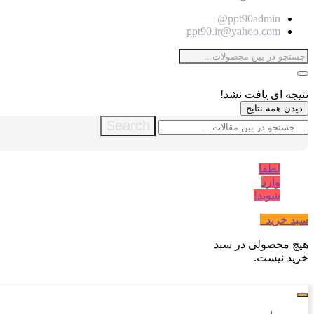
ppt90admin@
ppt90.ir@yahoo.com
نتیجه ای یافت نشد!
دیدن همه نتایج
Search
لطفا
وارد
شوید!
سبد خرید
0
هیچ محصولی در سبد
خرید نیست.