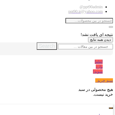
ppt90admin@
ppt90.ir@yahoo.com
نتیجه ای یافت نشد!
دیدن همه نتایج
Search
لطفا
وارد
شوید!
سبد خرید
0
هیچ محصولی در سبد
خرید نیست.