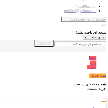
ppt90admin@
ppt90.ir@yahoo.com
نتیجه ای یافت نشد!
دیدن همه نتایج
Search
لطفا
وارد
شوید!
سبد خرید
0
هیچ محصولی در سبد
خرید نیست.