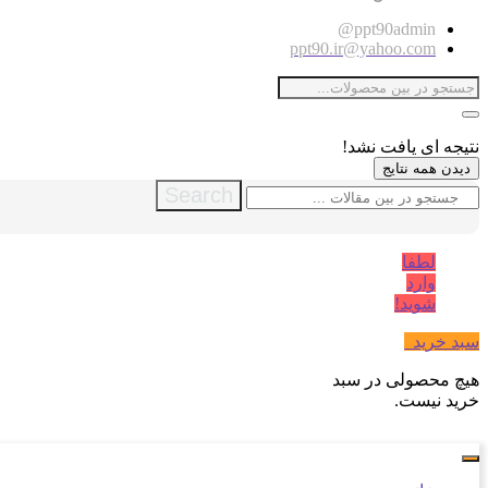
ppt90admin@
ppt90.ir@yahoo.com
نتیجه ای یافت نشد!
دیدن همه نتایج
Search
لطفا
وارد
شوید!
سبد خرید
0
هیچ محصولی در سبد
خرید نیست.