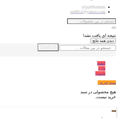
ppt90admin@
ppt90.ir@yahoo.com
نتیجه ای یافت نشد!
دیدن همه نتایج
Search
لطفا
وارد
شوید!
سبد خرید
0
هیچ محصولی در سبد
خرید نیست.