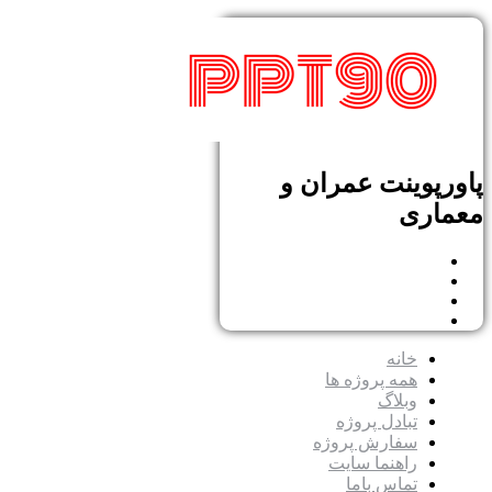
پاورپوینت عمران و
معماری
خانه
همه پروژه ها
وبلاگ
تبادل پروژه
سفارش پروژه
راهنما سایت
تماس باما