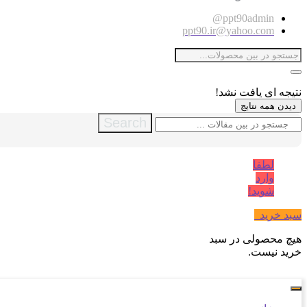
ppt90admin@
ppt90.ir@yahoo.com
نتیجه ای یافت نشد!
دیدن همه نتایج
Search
لطفا
وارد
شوید!
سبد خرید
0
هیچ محصولی در سبد
خرید نیست.