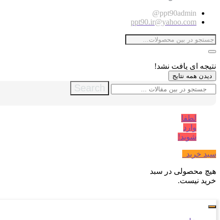
ppt90admin@
ppt90.ir@yahoo.com
نتیجه ای یافت نشد!
دیدن همه نتایج
Search
لطفا
وارد
شوید!
سبد خرید
0
هیچ محصولی در سبد
خرید نیست.