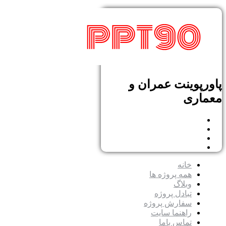
پاورپوینت عمران و
معماری
خانه
همه پروژه ها
وبلاگ
تبادل پروژه
سفارش پروژه
راهنما سایت
تماس باما