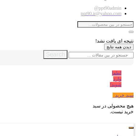
ppt90admin@
ppt90.ir@yahoo.com
نتیجه ای یافت نشد!
دیدن همه نتایج
Search
لطفا
وارد
شوید!
سبد خرید
0
هیچ محصولی در سبد
خرید نیست.