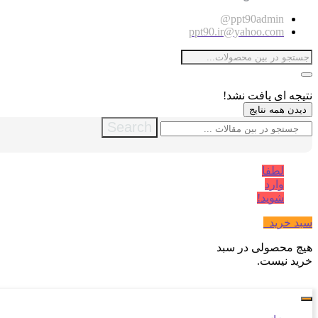
ppt90admin@
ppt90.ir@yahoo.com
نتیجه ای یافت نشد!
دیدن همه نتایج
Search
لطفا
وارد
شوید!
سبد خرید
0
هیچ محصولی در سبد
خرید نیست.