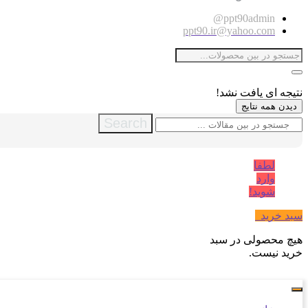
ppt90admin@
ppt90.ir@yahoo.com
نتیجه ای یافت نشد!
دیدن همه نتایج
Search
لطفا
وارد
شوید!
سبد خرید
0
هیچ محصولی در سبد
خرید نیست.