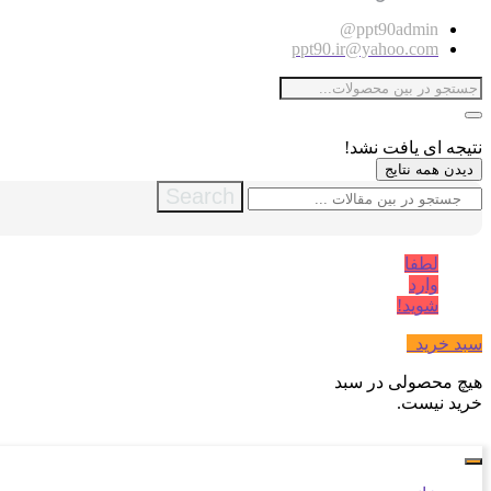
ppt90admin@
ppt90.ir@yahoo.com
نتیجه ای یافت نشد!
دیدن همه نتایج
Search
لطفا
وارد
شوید!
سبد خرید
0
هیچ محصولی در سبد
خرید نیست.