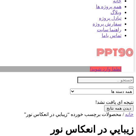
خانه
همه پروژه ها
وبلاگ
تبادل پروژه
سفارش پروژه
راهنما سایت
تماس باما
لطفا وارد شوید!
نتیجه ای یافت نشد!
دیدن همه نتایج
خانه
/ محصولات برچسب خورده “زيبايي در انعكاس نور”
زيبايي در انعكاس نور