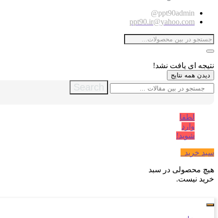
ppt90admin@
ppt90.ir@yahoo.com
نتیجه ای یافت نشد!
دیدن همه نتایج
Search
لطفا
وارد
شوید!
سبد خرید
0
هیچ محصولی در سبد
خرید نیست.