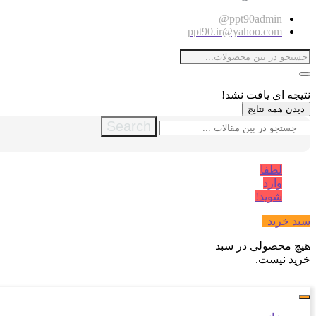
ppt90admin@
ppt90.ir@yahoo.com
نتیجه ای یافت نشد!
دیدن همه نتایج
Search
لطفا
وارد
شوید!
سبد خرید
0
هیچ محصولی در سبد
خرید نیست.