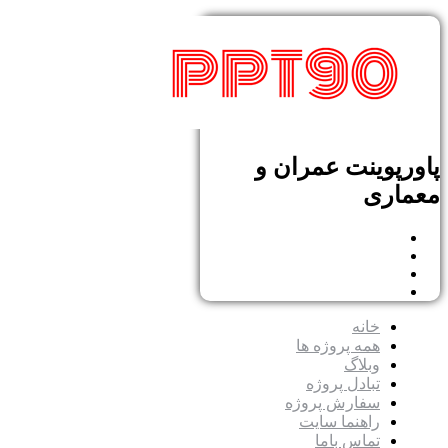
پاورپوینت عمران و
معماری
خانه
همه پروژه ها
وبلاگ
تبادل پروژه
سفارش پروژه
راهنما سایت
تماس باما