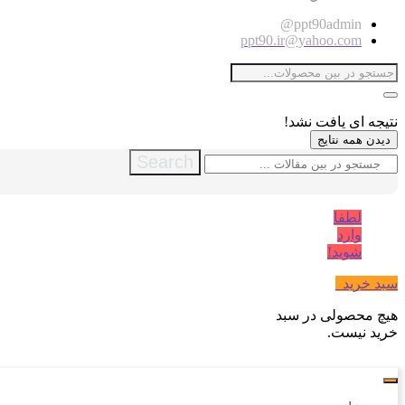
ppt90admin@
ppt90.ir@yahoo.com
نتیجه ای یافت نشد!
دیدن همه نتایج
Search
لطفا
وارد
شوید!
سبد خرید
0
هیچ محصولی در سبد
خرید نیست.