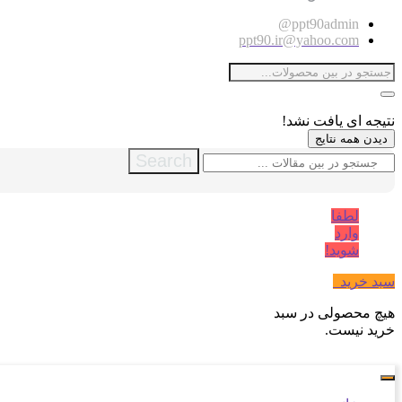
ppt90admin@
ppt90.ir@yahoo.com
نتیجه ای یافت نشد!
دیدن همه نتایج
Search
لطفا
وارد
شوید!
سبد خرید
0
هیچ محصولی در سبد
خرید نیست.