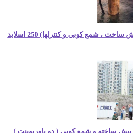
ت ، شمع کوبی و کنترلها) 250 اسلاید
یش ساخته و شمع کوبی ( دو پاورپوینت )