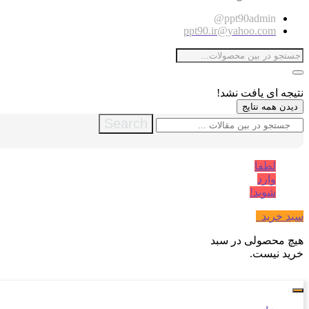
ppt90admin@
ppt90.ir@yahoo.com
نتیجه ای یافت نشد!
دیدن همه نتایج
Search
لطفا
وارد
شوید!
سبد خرید
0
هیچ محصولی در سبد
خرید نیست.