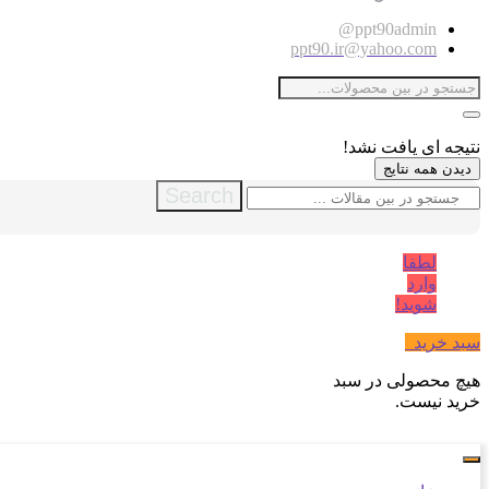
ppt90admin@
ppt90.ir@yahoo.com
نتیجه ای یافت نشد!
دیدن همه نتایج
Search
لطفا
وارد
شوید!
سبد خرید
0
هیچ محصولی در سبد
خرید نیست.