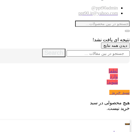
ppt90admin@
ppt90.ir@yahoo.com
نتیجه ای یافت نشد!
دیدن همه نتایج
Search
لطفا
وارد
شوید!
سبد خرید
0
هیچ محصولی در سبد
خرید نیست.