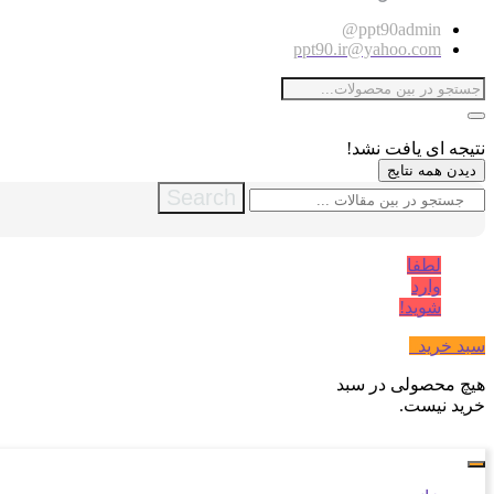
ppt90admin@
ppt90.ir@yahoo.com
نتیجه ای یافت نشد!
دیدن همه نتایج
Search
لطفا
وارد
شوید!
سبد خرید
0
هیچ محصولی در سبد
خرید نیست.