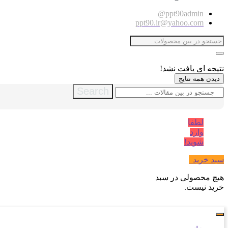
ppt90admin@
ppt90.ir@yahoo.com
نتیجه ای یافت نشد!
دیدن همه نتایج
Search
لطفا
وارد
شوید!
سبد خرید
0
هیچ محصولی در سبد
خرید نیست.