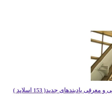
رفی بادبندهای جدید( 153 اسلاید )