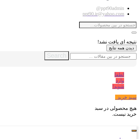
ppt90admin@
ppt90.ir@yahoo.com
نتیجه ای یافت نشد!
دیدن همه نتایج
Search
لطفا
وارد
شوید!
سبد خرید
0
هیچ محصولی در سبد
خرید نیست.