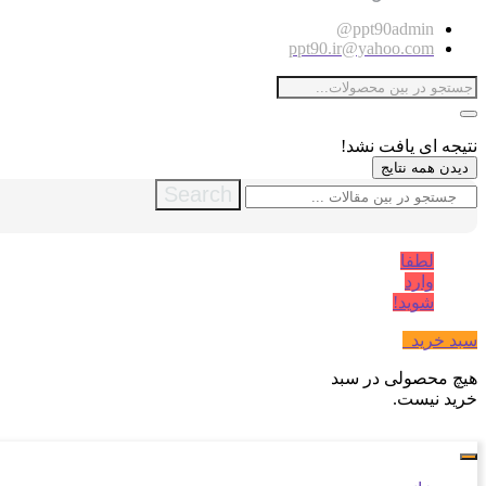
ppt90admin@
ppt90.ir@yahoo.com
نتیجه ای یافت نشد!
دیدن همه نتایج
Search
لطفا
وارد
شوید!
سبد خرید
0
هیچ محصولی در سبد
خرید نیست.