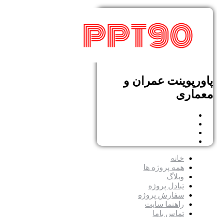
پاورپوینت عمران و
معماری
خانه
همه پروژه ها
وبلاگ
تبادل پروژه
سفارش پروژه
راهنما سایت
تماس باما