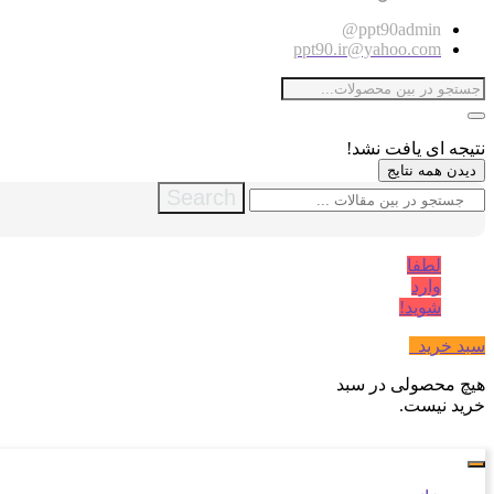
ppt90admin@
ppt90.ir@yahoo.com
نتیجه ای یافت نشد!
دیدن همه نتایج
Search
لطفا
وارد
شوید!
سبد خرید
0
هیچ محصولی در سبد
خرید نیست.