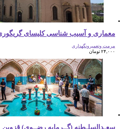
معماری و آسیب شناسی کلیسای گریگوری
مرمت وتعمیرونگهداری
۲۴,۰۰۰
تومان
سعـدالسلـطنه (گــرمابه رضــوی) قزوین