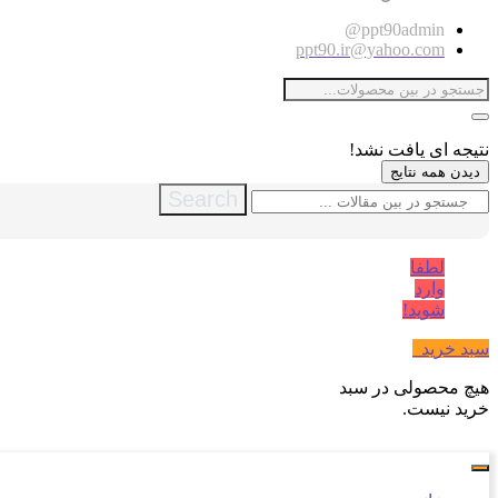
ppt90admin@
ppt90.ir@yahoo.com
نتیجه ای یافت نشد!
دیدن همه نتایج
Search
لطفا
وارد
شوید!
سبد خرید
0
هیچ محصولی در سبد
خرید نیست.