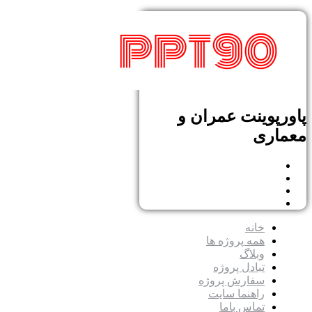
پاورپوینت عمران و
معماری
خانه
همه پروژه ها
وبلاگ
تبادل پروژه
سفارش پروژه
راهنما سایت
تماس باما