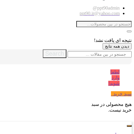
ppt90admin@
ppt90.ir@yahoo.com
نتیجه ای یافت نشد!
دیدن همه نتایج
Search
لطفا
وارد
شوید!
سبد خرید
0
هیچ محصولی در سبد
خرید نیست.