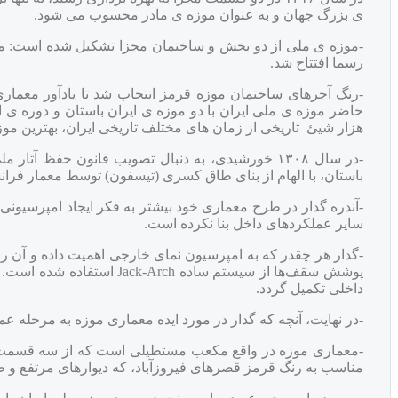
ی بزرگ جهان و به عنوان موزه ی مادر محسوب می شود.
رسما افتتاح شد.
هزار شیئ تاریخی از زمان های مختلف تاریخی ایران، بهترین موزه
-در سال ١٣٠٨ خورشیدی، به دنبال تصویب قانون حفظ 
باستان، با الهام از بنای طاق کسری (تیسفون) توسط معمار فرانسو
-آندره گدار در طرح معماری خود بیشتر به فكر ایجاد امپرسیونی 
سایر عملكردهای داخل بنا نكرده است.
-گدار هر چقدر كه به امپرسیون نمای خارجی اهمیت داده و آن ر
پوشش سقف‌ها از سیستم ساده
داخلی تكمیل گردد.
-در نهایت، آنچه که گدار در مورد ایده معماری موزه به مرحله 
-معماری موزه در واقع مکعب مستطیلی است که از سه قسمت 
مناسب به رنگ قرمز قصرهای فیروزآباد، که دیوارهای مرتفع و ط