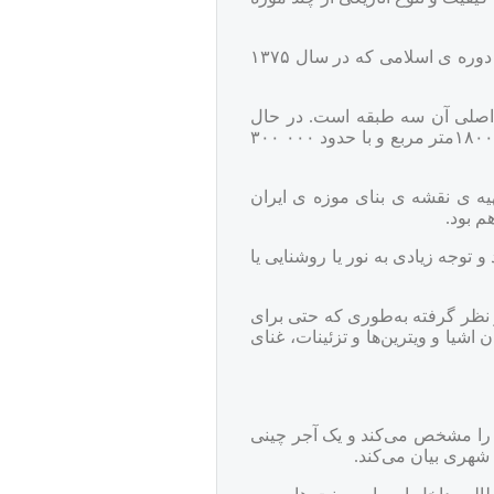
-موزه ی ملی از دو بخش و ساختمان مجزا تشکیل شده است: موزه ی ایران باستان که تاریخ تاسیس آن همان ١٣١۶ است و موزه ی دوره ی اسلامی که در سال ١٣٧۵
ی عصر ساسانی باشد. بنای موزه حدود ١١٠٠٠ مترمربع و ساختمان اصلی آن سه طبقه است. در حال
حاضر موزه ی ملی ایران با دو موزه ی ایران باستان و دوره ی اسلامی زیر بنای بیش از بیست هزار متر مربع در زمینی به مساحت ١٨٠٠٠متر مربع و با حدود ٠٠٠ ٣٠٠
 تهیه ی نقشه ی بنای موزه ی ایران
م بود.
توجه زیادی به نور یا روشنایی یا
 نظر گرفته به‌طوری كه حتی برای
ش گذاردن اشیا و ویترین‌ها و تزئینات، غنای
ا مشخص می‌کند و یک آجر چینی
شهری بیان می‌کند.