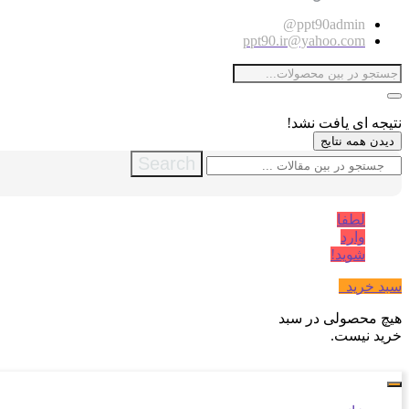
ppt90admin@
ppt90.ir@yahoo.com
نتیجه ای یافت نشد!
دیدن همه نتایج
Search
لطفا
وارد
شوید!
سبد خرید
0
هیچ محصولی در سبد
خرید نیست.