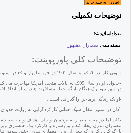
افزودن به سبد خرید
توضیحات تکمیلی
تعداداسلاید
64
دسته بندی
معماران مشهور
توضیحات کلی پاورپوینت:
- لویی کان در 20 فوریه سال 1901 در جزیره اوزل واقع در استونی ( روسیه ) متولد می شود.
در شهر نیویورک هنگام بازگشت از مسافرت هندوستان اتفاق افتاد
-او یک زندگی پرماجرا را گذرانده است .
-کان در مسیر انتقال سبک جهانی کارکردگرایی به روایت جدیدی از 
-کان اما در مقام معمار به ترجمان و بیان اهداف و مقاصد جم
معماران مدرن ایجاد کند و بین سازه و کارکرد بنا ، همسازی ویژ
بازگو کرد ، کاری که پیش از او در معماری مدرن چنین نمودی نیاف