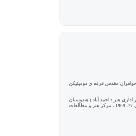
(سال 67-1959 ، اولین کلیسای موحد . نیویورک ،سال 70-1961 ، کنیسه ی مایکوه،سال های 68-1965 ، دیر خواهران مقدس فرقه ی دومینیکن
، نگارخانه ی هنر دانشگاه یال : نیوهاون – کانکتنیکوت ،سال 1963- موسسه امور اداری هنر : احمد آباد ( هندوستان
سال های 72-1967 ، موزه ی هنری کیمبل : فورت ورس – تگزاس ،سال های 77- 1969 ، مرکز هنر و مطالعات