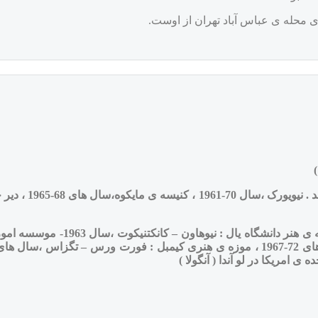
 ی محله ی عباس آباد تهران از اوست.
بخش سوم:مکان های مذهبی
بخش چهارم:موسسه های فرهنگی(سال های 53-1951 