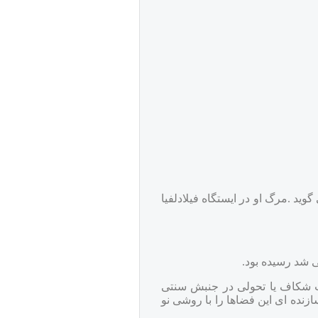
 به علت حمله قلبی ،دار فانی را وداع می گوید .مرگ او در ایستگاه فیلادلفیا
ی شد رسیده بود.
ست شکاف یا تحولی در جنبش سنتی
زنده ای این فضاها را با روشی نو