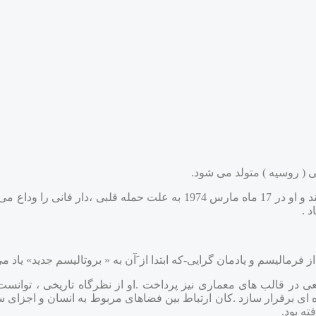
-خانواده او در سال 1905 به ایالات متحده آمریکا مهاجرت می کنند و او در 17 ماه مارس 1974
 .
فرمالیسم و یادمان گرایی-که ابتدا از َآن به « بروتالیسم جدید» یاد م
عی در قالب های معماری نیز پرداخت .او از نظرگاه تاریخی ، توان
ه ای برقرار سازد .کان ارتباط بین فضاهای مربوط به انسان و اجزای سا
ته بود.