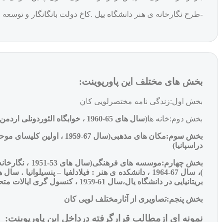
-طرح نگارخانه ی هنر دانشگاه ییل .کاخ دولت بانگانگار و توسعه
بخش های مختلف این پاورپوینت:
بخش اول:زندگی نامه مختصرلویی کان
بخش دوم:خانه ها(
سال های 65-1960 ، خوابگاه الئوردونلی اردمن)
دراسپانیا)
)،
سال 67-1964 ، دانشکده ی هنر : فیلادلفیا – پنسیلوانیا .
بریتانیایی در دانشگاه یال،سال 61-1959 ، کنسول گری ایالات متحده ی امریکا در لو آندا ( آنگولا )
بخش پنجم:تصاویری از آثارمختلف لویی کان
نمونه ای ازمطالب قرارگرفته درداخل این پاورپوینت: