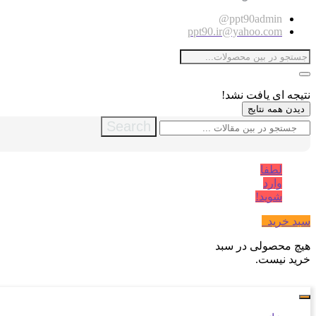
ppt90admin@
ppt90.ir@yahoo.com
نتیجه ای یافت نشد!
دیدن همه نتایج
Search
لطفا
وارد
شوید!
سبد خرید
0
هیچ محصولی در سبد
خرید نیست.