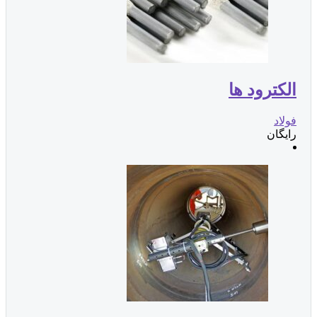
الکترود ها
فولاد
رایگان