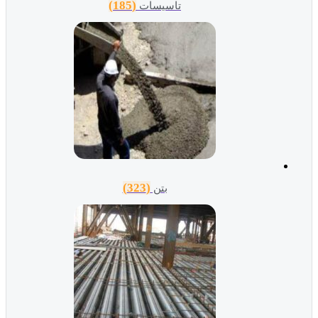
(185)
تاسیسات
(323)
بتن