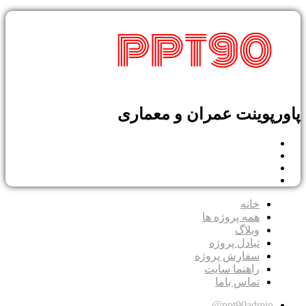
پاورپوینت عمران و معماری
خانه
همه پروژه ها
وبلاگ
تبادل پروژه
سفارش پروژه
راهنما سایت
تماس باما
ppt90admin@