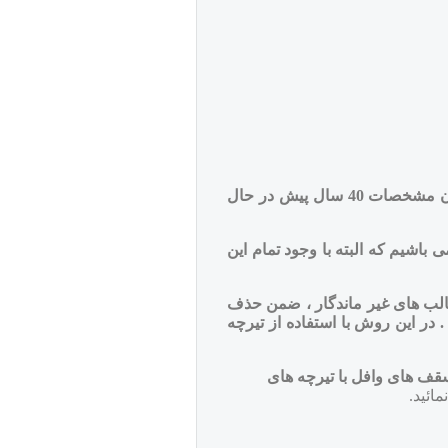
-سقف های تیرچه بلوک یکی از رایج ترین سقف های بتنی می باشد ، که از حدود 40 سال قبل در ایران رایج گردیده و هنوز هم با همان مشخصات 40 سال پیش در حال
باشیم که البته با وجود تمام این
الب های غیر ماندگار ، ضمن حذف
ر این روش با استفاده از تیرچه
یب متداول سقف های تیرچه بلوک همراه با تصاویر مرتبط بررسی شده و در ادامه 10 مزیت سقف های وافل با تیرچه های
ائید.