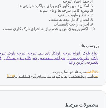
حمل اسان تیرچه
امکان تامین کاور لازم برای میلگرد حرارتی ها
ویبره کامل تیرچه ها و تای بیم ه
حفظ رطوبت سقف
اتصال کامل تیغه به سقف
اجرای راحت تاسیسات
اکسپوز بودن بتن و عدم نیاز به اجرای نازک کاری سقف
برچسب ها:
انواع بلوک
,
انواع تیرچه
,
اوتکا
,
تای بیم
,
تیرچه
,
تیرچه بلوک
,
تیرچ
وافل
,
طراحی سازه
,
طراحی سقف تیرچه
,
قالب غیر ماندگار
,
ق
یکطرفه
,
گرین وافل
Prev
قبلی
سازه های نو ؛ سازه چوبی
Next
بعدی
آشنایی با سقف تیرچه بلوک و مراحل اجرایی آن ( 153 اسلاید )
محصولات مرتبط