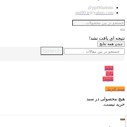
ppt90admin@
ppt90.ir@yahoo.com
نتیجه ای یافت نشد!
دیدن همه نتایج
Search
لطفا
وارد
شوید!
سبد خرید
0
هیچ محصولی در سبد
خرید نیست.