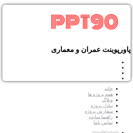
پاورپوینت عمران و معماری
خانه
همه پروژه ها
وبلاگ
تبادل پروژه
سفارش پروژه
راهنما سایت
تماس باما
ppt90admin@