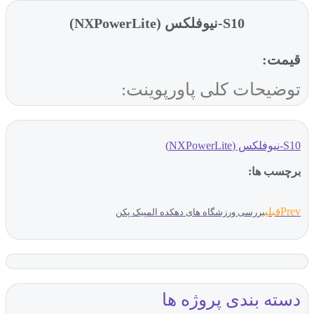
S10-نیوفلکس (NXPowerLite)
قیمت:
توضیحات کلی پاورپوینت:
S10-نیوفلکس (NXPowerLite)
برچسب ها:
Prev
قبلی
بررسی ورزشگاه های دهکده المپیک پکن
دسته بندی پروژه ها