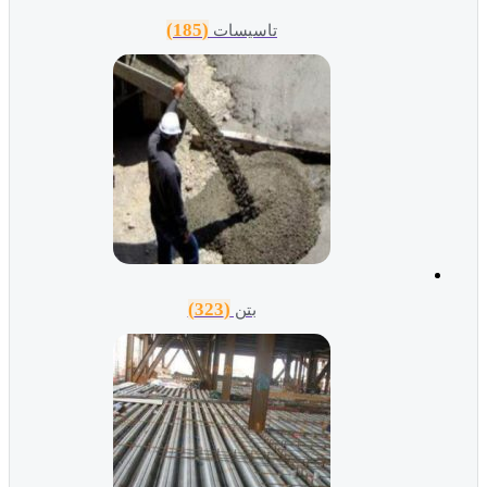
(185)
تاسیسات
(323)
بتن