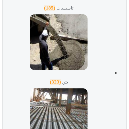
(185)
تاسیسات
(323)
بتن