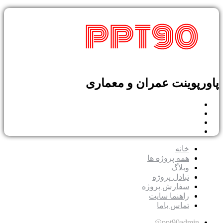
پاورپوینت عمران و معماری
خانه
همه پروژه ها
وبلاگ
تبادل پروژه
سفارش پروژه
راهنما سایت
تماس باما
ppt90admin@